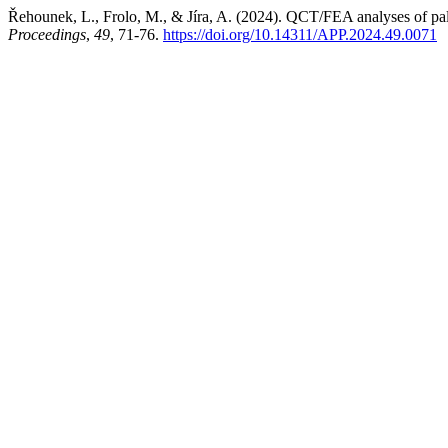
Řehounek, L., Frolo, M., & Jíra, A. (2024). QCT/FEA analyses of pala
Proceedings
,
49
, 71-76.
https://doi.org/10.14311/APP.2024.49.0071