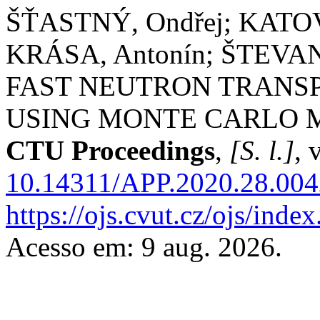
ŠŤASTNÝ, Ondřej; KATOV
KRÁSA, Antonín; ŠTEVA
FAST NEUTRON TRANSP
USING MONTE CARLO 
CTU Proceedings
,
[S. l.]
, 
10.14311/APP.2020.28.004
https://ojs.cvut.cz/ojs/ind
Acesso em: 9 aug. 2026.