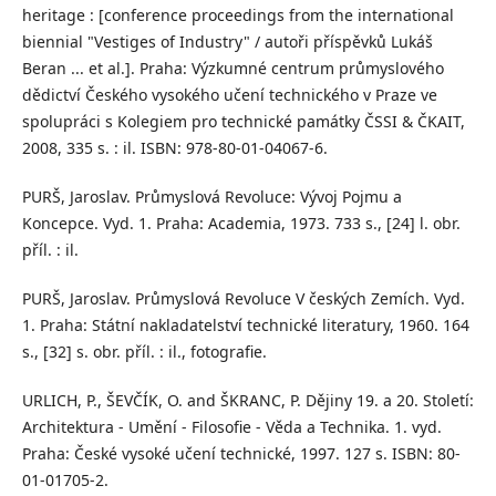
heritage : [conference proceedings from the international
biennial "Vestiges of Industry" / autoři příspěvků Lukáš
Beran ... et al.]. Praha: Výzkumné centrum průmyslového
dědictví Českého vysokého učení technického v Praze ve
spolupráci s Kolegiem pro technické památky ČSSI & ČKAIT,
2008, 335 s. : il. ISBN: 978-80-01-04067-6.
PURŠ, Jaroslav. Průmyslová Revoluce: Vývoj Pojmu a
Koncepce. Vyd. 1. Praha: Academia, 1973. 733 s., [24] l. obr.
příl. : il.
PURŠ, Jaroslav. Průmyslová Revoluce V českých Zemích. Vyd.
1. Praha: Státní nakladatelství technické literatury, 1960. 164
s., [32] s. obr. příl. : il., fotografie.
URLICH, P., ŠEVČÍK, O. and ŠKRANC, P. Dějiny 19. a 20. Století:
Architektura - Umění - Filosofie - Věda a Technika. 1. vyd.
Praha: České vysoké učení technické, 1997. 127 s. ISBN: 80-
01-01705-2.