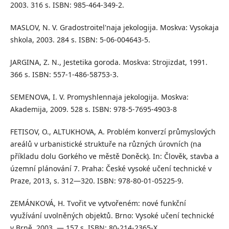
2003. 316 s. ISBN: 985-464-349-2.
MASLOV, N. V. Gradostroitel'naja jekologija. Moskva: Vysokaja
shkola, 2003. 284 s. ISBN: 5-06-004643-5.
JARGINA, Z. N., Jestetika goroda. Moskva: Strojizdat, 1991.
366 s. ISBN: 557-1-486-58753-3.
SEMENOVA, I. V. Promyshlennaja jekologija. Moskva:
Akademija, 2009. 528 s. ISBN: 978-5-7695-4903-8
FETISOV, O., ALTUKHOVA, A. Problém konverzí průmyslových
areálů v urbanistické struktuře na různých úrovních (na
příkladu dolu Gorkého ve městě Doněck). In: Člověk, stavba a
územní plánování 7. Praha: České vysoké učení technické v
Praze, 2013, s. 312—320. ISBN: 978-80-01-05225-9.
ZEMÁNKOVÁ, H. Tvořit ve vytvořeném: nové funkční
využívání uvolněných objektů. Brno: Vysoké učení technické
v Brně, 2003. — 157 s. ISBN: 80-214-2365-X.