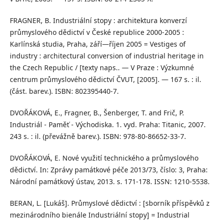
FRAGNER, B. Industriální stopy : architektura konverzí
průmyslového dědictví v České republice 2000-2005 :
Karlínská studia, Praha, září—říjen 2005 = Vestiges of
industry : architectural conversion of industrial heritage in
the Czech Republic / [texty naps.. — V Praze : Výzkumné
centrum průmyslového dědictví ČVUT, [2005]. — 167 s. : il.
(část. barev.). ISBN: 802395440-7.
DVOŘÁKOVÁ, E., Fragner, B., Šenberger, T. and Frič, P.
Industriál - Paměť - Východiska. 1. vyd. Praha: Titanic, 2007.
243 s. : il. (převážně barev.). ISBN: 978-80-86652-33-7.
DVOŘÁKOVÁ, E. Nové využití technického a průmyslového
dědictví. In: Zprávy památkové péče 2013/73, číslo: 3, Praha:
Národní památkový ústav, 2013. s. 171-178. ISSN: 1210-5538.
BERAN, L. [Lukáš]. Průmyslové dědictví : [sborník příspěvků z
mezinárodního bienále Industriální stopy] = Industrial