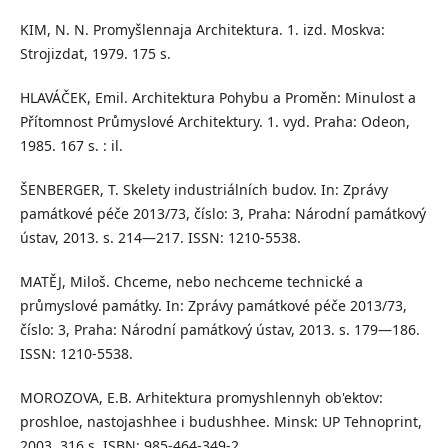
KIM, N. N. Promyšlennaja Architektura. 1. izd. Moskva:
Strojizdat, 1979. 175 s.
HLAVÁČEK, Emil. Architektura Pohybu a Proměn: Minulost a
Přítomnost Průmyslové Architektury. 1. vyd. Praha: Odeon,
1985. 167 s. : il.
ŠENBERGER, T. Skelety industriálních budov. In: Zprávy
památkové péče 2013/73, číslo: 3, Praha: Národní památkový
ústav, 2013. s. 214—217. ISSN: 1210-5538.
MATĚJ, Miloš. Chceme, nebo nechceme technické a
průmyslové památky. In: Zprávy památkové péče 2013/73,
číslo: 3, Praha: Národní památkový ústav, 2013. s. 179—186.
ISSN: 1210-5538.
MOROZOVA, E.B. Arhitektura promyshlennyh ob'ektov:
proshloe, nastojashhee i budushhee. Minsk: UP Tehnoprint,
2003. 316 s. ISBN: 985-464-349-2.